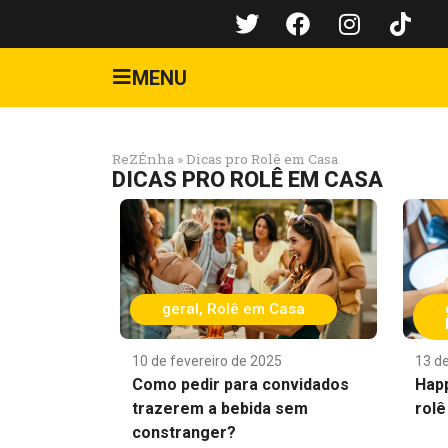
MENU
ReZÉnha
»
Dicas pro Rolê em Casa
DICAS PRO ROLÊ EM CASA
geral
,
Rolê em Casa
10 de fevereiro de 2025
13 de
Como pedir para convidados
Happ
trazerem a bebida sem
rolê
constranger?