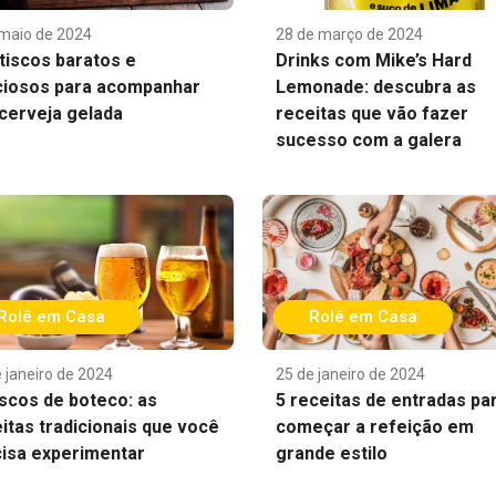
 maio de 2024
28 de março de 2024
tiscos baratos e
Drinks com Mike’s Hard
ciosos para acompanhar
Lemonade: descubra as
cerveja gelada
receitas que vão fazer
sucesso com a galera
Rolê em Casa
Rolê em Casa
 janeiro de 2024
25 de janeiro de 2024
scos de boteco: as
5 receitas de entradas pa
itas tradicionais que você
começar a refeição em
isa experimentar
grande estilo