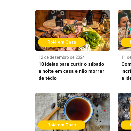
Rolê em Casa
12 de dezembro de 2024
11 d
10 ideias para curtir o sábado
Com
a noite em casa e não morrer
incr
de tédio
e id
Rolê em Casa