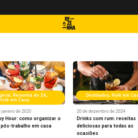
geral
,
Resenha do Zé
,
Destilados
,
Rolê em Ca
Rolê em Casa
 janeiro de 2025
20 de dezembro de 2024
y Hour: como organizar o
Drinks com rum: receitas
 pós-trabalho em casa
deliciosas para todas as
ocasiões