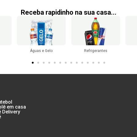
Receba rapidinho na sua casa...
Refrigerantes
Chopp
utebol
rolê em casa
Delivery
é