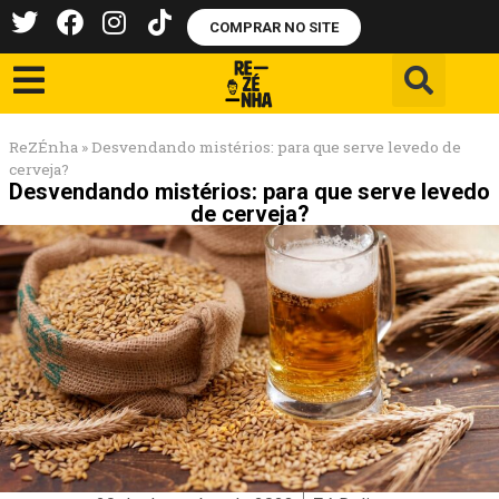
COMPRAR NO SITE
ReZÉnha
»
Desvendando mistérios: para que serve levedo de
cerveja?
Desvendando mistérios: para que serve levedo
de cerveja?